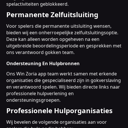
spelactiviteiten geblokkeerd.
Permanente Zelfuitsluiting
Voor spelers die permanente uitsluiting wensen,
bieden wij een onherroepelijke zelfuitsluitingsoptie.
Deze kan alleen worden opgeheven na een
uitgebreide beoordelingsperiode en gesprekken met
ons verantwoord gokken team.
Ondersteuning En Hulpbronnen
Ons Win Zoria app team werkt samen met erkende
organisaties die gespecialiseerd zijn in gokverslaving
en verantwoord spelen. Wij bieden directe links naar
professionele hulpverlening en
ondersteuningsgroepen.
Professionele Hulporganisaties
Wij bevelen de volgende organisaties aan voor