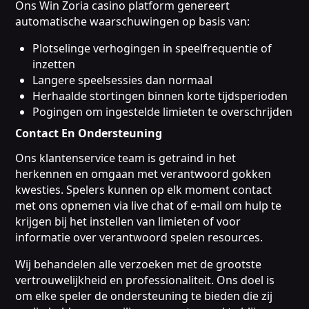
Ons Win Zoria casino platform genereert
automatische waarschuwingen op basis van:
Plotselinge verhogingen in speelfrequentie of
inzetten
Langere speelsessies dan normaal
Herhaalde stortingen binnen korte tijdsperioden
Pogingen om ingestelde limieten te overschrijden
Contact En Ondersteuning
Ons klantenservice team is getraind in het
herkennen en omgaan met verantwoord gokken
kwesties. Spelers kunnen op elk moment contact
met ons opnemen via live chat of e-mail om hulp te
krijgen bij het instellen van limieten of voor
informatie over verantwoord spelen resources.
Wij behandelen alle verzoeken met de grootste
vertrouwelijkheid en professionaliteit. Ons doel is
om elke speler de ondersteuning te bieden die zij