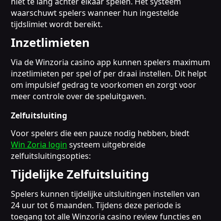
niet te lang achter elkaar spelen. Het systeem
waarschuwt spelers wanneer hun ingestelde
tijdslimiet wordt bereikt.
Inzetlimieten
Via de Winzoria casino app kunnen spelers maximum
inzetlimieten per spel of per draai instellen. Dit helpt
om impulsief gedrag te voorkomen en zorgt voor
meer controle over de speluitgaven.
Zelfuitsluiting
Voor spelers die een pauze nodig hebben, biedt
Win Zoria login
systeem uitgebreide
zelfuitsluitingsopties:
Tijdelijke Zelfuitsluiting
Spelers kunnen tijdelijke uitsluitingen instellen van
24 uur tot 6 maanden. Tijdens deze periode is
toegang tot alle Winzoria casino review functies en