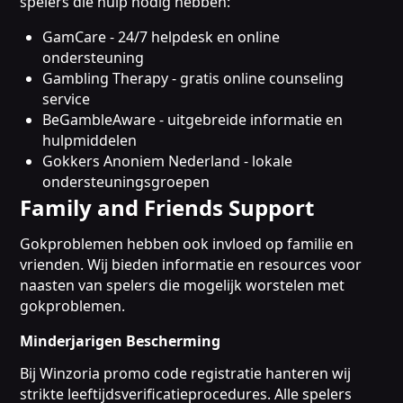
spelers die hulp nodig hebben:
GamCare - 24/7 helpdesk en online
ondersteuning
Gambling Therapy - gratis online counseling
service
BeGambleAware - uitgebreide informatie en
hulpmiddelen
Gokkers Anoniem Nederland - lokale
ondersteuningsgroepen
Family and Friends Support
Gokproblemen hebben ook invloed op familie en
vrienden. Wij bieden informatie en resources voor
naasten van spelers die mogelijk worstelen met
gokproblemen.
Minderjarigen Bescherming
Bij Winzoria promo code registratie hanteren wij
strikte leeftijdsverificatieprocedures. Alle spelers